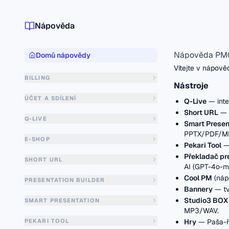
Nápověda
Nápověda PM
Domů nápovědy
Vítejte v nápově
BILLING
Nástroje
ÚČET A SDÍLENÍ
Q-Live
— inte
Short URL
— 
Q-LIVE
Smart Presen
PPTX/PDF/M
E-SHOP
Pekari Tool
— 
Překladač pr
SHORT URL
AI (GPT-4o-mi
Cool PM
(náp
PRESENTATION BUILDER
Bannery
— tv
Studio3 BOX
SMART PRESENTATION
MP3/WAV.
PEKARI TOOL
Hry
— Paša-řa