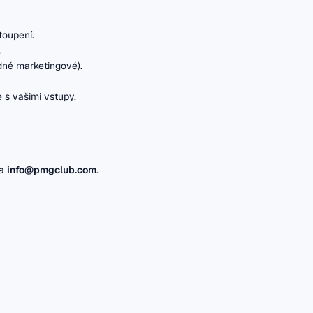
toupení.
.
dné marketingové).
 s vašimi vstupy.
na
info@pmgclub.com
.