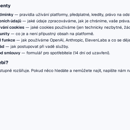
enty
dmínky
— pravidla užívání platformy, předplatné, kredity, právo na ods
ních údajů
— jaké údaje zpracováváme, jak je chráníme, vaše práva
vání cookies
— jaké cookies používáme (jen technicky nezbytné, žá
unity
— co je a není přípustný obsah na platformě.
I funkce
— jak používáme OpenAI, Anthropic, ElevenLabs a co se děje
řád
— jak postupovat při vadě služby.
od smlouvy
— formulář pro spotřebitele (14 dní od uzavření).
ybí?
tupně rozšiřuje. Pokud něco hledáte a nemůžete najít, napište nám 