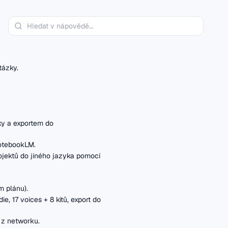
tázky.
ky a exportem do
NotebookLM.
ojektů do jiného jazyka pomocí
m plánu).
, 17 voices + 8 kitů, export do
 z networku.