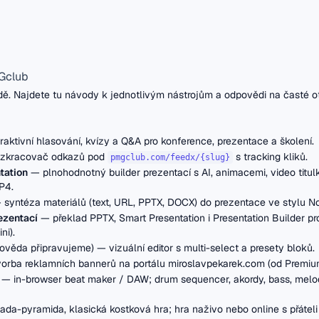
Gclub
dě. Najdete tu návody k jednotlivým nástrojům a odpovědi na časté o
raktivní hlasování, kvízy a Q&A pro konference, prezentace a školení.
zkracovač odkazů pod
s tracking kliků.
pmgclub.com/feedx/{slug}
tation
— plnohodnotný builder prezentací s AI, animacemi, video titul
P4.
syntéza materiálů (text, URL, PPTX, DOCX) do prezentace ve stylu 
ezentací
— překlad PPTX, Smart Presentation i Presentation Builder pr
ni).
ověda připravujeme)
— vizuální editor s multi-select a presety bloků.
orba reklamních bannerů na portálu miroslavpekarek.com (od Premiu
— in-browser beat maker / DAW; drum sequencer, akordy, bass, melodie
da-pyramida, klasická kostková hra; hra naživo nebo online s přáteli