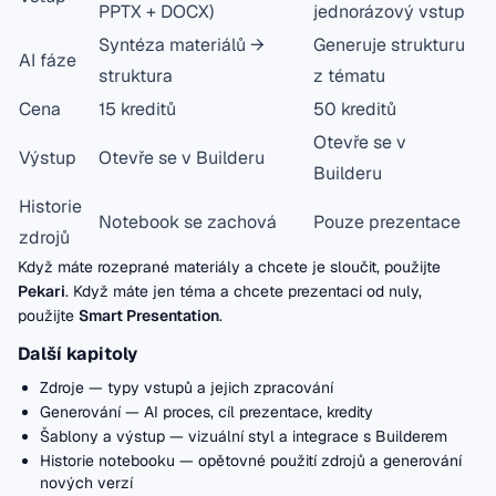
PPTX + DOCX)
jednorázový vstup
Syntéza materiálů →
Generuje strukturu
AI fáze
struktura
z tématu
Cena
15 kreditů
50 kreditů
Otevře se v
Výstup
Otevře se v Builderu
Builderu
Historie
Notebook se zachová
Pouze prezentace
zdrojů
Když máte rozeprané materiály a chcete je sloučit, použijte
Pekari
. Když máte jen téma a chcete prezentaci od nuly,
použijte
Smart Presentation
.
Další kapitoly
Zdroje
— typy vstupů a jejich zpracování
Generování
— AI proces, cíl prezentace, kredity
Šablony a výstup
— vizuální styl a integrace s Builderem
Historie notebooku
— opětovné použití zdrojů a generování
nových verzí