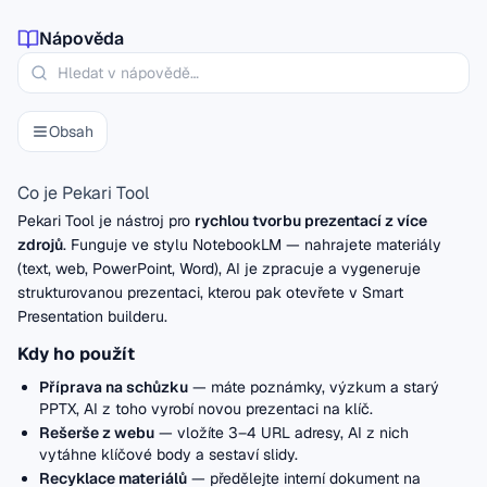
Nápověda
Obsah
Co je Pekari Tool
Pekari Tool je nástroj pro
rychlou tvorbu prezentací z více
zdrojů
. Funguje ve stylu NotebookLM — nahrajete materiály
(text, web, PowerPoint, Word), AI je zpracuje a vygeneruje
strukturovanou prezentaci, kterou pak otevřete v
Smart
Presentation builderu
.
Kdy ho použít
Příprava na schůzku
— máte poznámky, výzkum a starý
PPTX, AI z toho vyrobí novou prezentaci na klíč.
Rešerše z webu
— vložíte 3–4 URL adresy, AI z nich
vytáhne klíčové body a sestaví slidy.
Recyklace materiálů
— předělejte interní dokument na