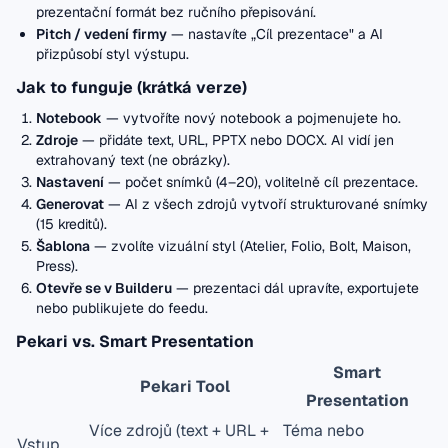
prezentační formát bez ručního přepisování.
Pitch / vedení firmy
— nastavíte „Cíl prezentace" a AI
přizpůsobí styl výstupu.
Jak to funguje (krátká verze)
Notebook
— vytvoříte nový notebook a pojmenujete ho.
Zdroje
— přidáte text, URL, PPTX nebo DOCX. AI vidí jen
extrahovaný text (ne obrázky).
Nastavení
— počet snímků (4–20), volitelně cíl prezentace.
Generovat
— AI z všech zdrojů vytvoří strukturované snímky
(15 kreditů).
Šablona
— zvolíte vizuální styl (Atelier, Folio, Bolt, Maison,
Press).
Otevře se v Builderu
— prezentaci dál upravíte, exportujete
nebo publikujete do feedu.
Pekari vs. Smart Presentation
Smart
Pekari Tool
Presentation
Více zdrojů (text + URL +
Téma nebo
Vstup