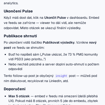
analytics.
Ukončení Pulse
Když máš dost dat, klik na
Ukončit Pulse
v dashboardu. Embed
ve feedu se zafrízne — viewer ho dál vidí, ale nemůže
odpovídat. Místo otázek se ukazují finální výsledky.
Publikace shrnutí
Po ukončení vidíš tlačítko
Publikovat výsledky
. Vznikne
nový
post
ve feedu se shrnutím:
Buď ho napíšeš sám („Pulse ukázal, že 73 % PMG komunity
vidí PSD3 jako prioritu…")
Nebo necháš prázdné a server doplní auto-shrnutí s počtem
odpovědí
Tento follow-up post je obyčejný
post — můžeš pod
insight
ním diskutovat, recyklovat na LinkedIn, atd.
Doporučení
Max 5 otázek
— embed v feedu má omezení (delší přebíhá
UX). Pokud máš 8 otázek, prvních 5 jde do embedu, zbytek