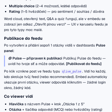
Multiple choice
(2–4 možnosti, krátké odpovědi)
Rating
(1–5 hvězdiček) — pro sentiment / souhlas / důvěra
Word cloud, otevřený text, Q&A a quiz fungují, ale v embedu se
zobrazí jen odkaz „Otevřít plnou verzi" — UX v karuselu feedu je
pro tyto typy moc malé.
Publikace do feedu
Po vytvoření a přidání aspoň 1 otázky vidíš v dashboardu
Pulse
panel
:
🟢
Pulse — připraven k publikaci
Publikuj Pulse do feedu —
uvidí ho tvoje síť a může odpovídat.
[Publikovat do feedu]
Po klik vznikne post ve feedu typu
. Vidí ho každý,
qlive_pulse
kdo skroluje tvůj feed (nebo recommended). Embed automaticky
ukazuje první otázku, viewer odpovídá kliknutím — žádné login
okno, žádný kód.
Co viewer vidí
Hlavička
s názvem Pulse + krok „Otázka 1 z 5"
Otázka
+ tlačítka odpovědí (MCQ) nebo hvězdičky (rating)