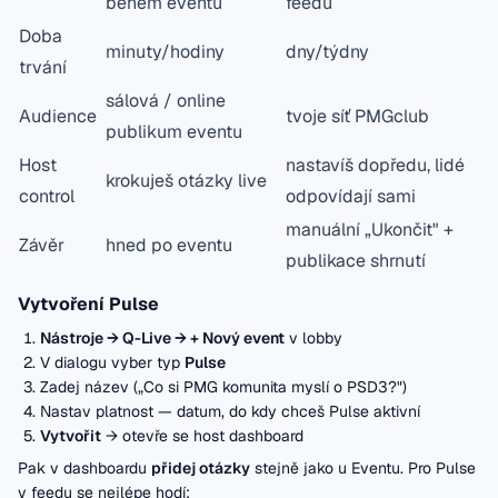
během eventu
feedu
Doba
minuty/hodiny
dny/týdny
trvání
sálová / online
Audience
tvoje síť PMGclub
publikum eventu
Host
nastavíš dopředu, lidé
krokuješ otázky live
control
odpovídají sami
manuální „Ukončit" +
Závěr
hned po eventu
publikace shrnutí
Vytvoření Pulse
Nástroje → Q-Live → + Nový event
v lobby
V dialogu vyber typ
Pulse
Zadej název („Co si PMG komunita myslí o PSD3?")
Nastav platnost — datum, do kdy chceš Pulse aktivní
Vytvořit
→ otevře se host dashboard
Pak v dashboardu
přidej otázky
stejně jako u Eventu. Pro Pulse
v feedu se nejlépe hodí: