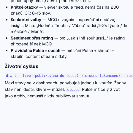
je dostupný přes „Otevřít plnou verzi" link.
Krátké otázky
— viewer skroluje feed, nemá čas na 200
znaků. Cíl: 8–15 slov.
Konkrétní volby
— MCQ s vágními odpověďmi nedávají
insight. Místo „Hodně / Trochu / Vůbec" radši „1–2× týdně / 1×
měsíčně / Méně".
Sentiment přes rating
— pro „Jak silně souhlasíš…" je rating
přirozenější než MCQ.
Pravidelné Pulse = obsah
— měsíční Pulse + shrnutí =
stabilní content stream s daty.
Životní cyklus
Mezi stavy se v dashboardu pohybuješ jednou kliknutím. Žádný
stav není destruktivní — můžeš
Pulse mít celý život
closed
jako archiv, nemusíš nikdy publikovat shrnutí.