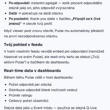
Po odpovědi:
instantní agregát — kolik procent odpovědělo
stejně jako on, jeho odpověď zvýrazněna
Další
→ pokračuje na další otázku
Po poslední:
thank-you state + tlačítko
„Připojit se k {tvé
jméno}"
→ otevře tvůj profil
Když viewer post znovu otevře, Pulse mu automaticky přeskočí
na první nezodpovězenou otázku.
Tvůj pohled v feedu
V tvém vlastním feedu nevidíš embed pro odpovídání (nemůžeš
hlasovat ve svém Pulse), ale read-only kartu se status („Tvůj
aktivní Pulse") a tlačítkem do dashboardu.
Real-time data v dashboardu
Během běhu Pulse vidíš v host dashboardu:
Počet odpovědí per otázka
Distribuce odpovědí (které možnosti vedou)
Průměr ratingu
Celkový počet účastníků
Stejná data jako u Event módu — používá se stejná Q-Live