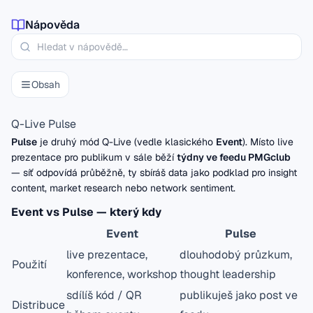
Nápověda
Obsah
Q-Live Pulse
Pulse
je druhý mód Q-Live (vedle klasického
Event
). Místo live
prezentace pro publikum v sále běží
týdny ve feedu PMGclub
— síť odpovídá průběžně, ty sbíráš data jako podklad pro insight
content, market research nebo network sentiment.
Event vs Pulse — který kdy
Event
Pulse
live prezentace,
dlouhodobý průzkum,
Použití
konference, workshop
thought leadership
sdílíš kód / QR
publikuješ jako post ve
Distribuce