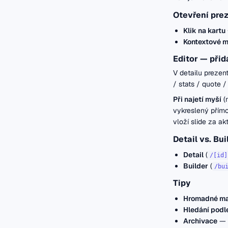
Otevření pre
Klik na kartu
Kontextové 
Editor — přid
V detailu prezen
/ stats / quote / 
Při najetí myší
(
vykreslený přímo
vloží slide za a
Detail vs. Bui
Detail
(
/[id]
Builder
(
/bu
Tipy
Hromadné ma
Hledání podl
Archivace
— n