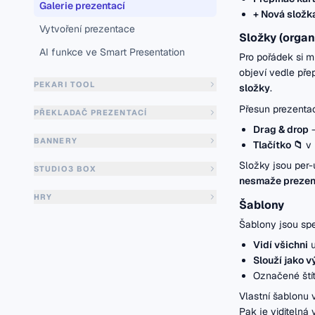
Galerie prezentací
+ Nová složk
Vytvoření prezentace
Složky (organ
AI funkce ve Smart Presentation
Pro pořádek si m
objeví vedle pře
PEKARI TOOL
složky
.
Přesun prezenta
PŘEKLADAČ PREZENTACÍ
Drag & drop
—
BANNERY
Tlačítko 📁
v 
Složky jsou per-
STUDIO3 BOX
nesmaže prezen
HRY
Šablony
Šablony jsou spe
Vidí všichni
u
Slouží jako 
Označené št
Vlastní šablonu v
Pak je viditelná v