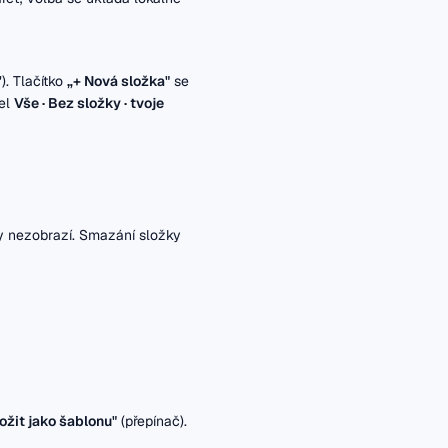
). Tlačítko
„+ Nová složka"
se
nel
Vše · Bez složky · tvoje
ky nezobrazí. Smazání složky
ožit jako šablonu"
(přepínač).