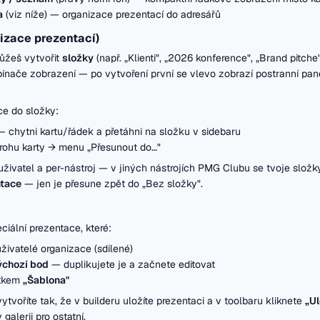
a
(viz níže)
— organizace prezentací do adresářů
izace prezentací)
ůžeš vytvořit
složky
(např. „Klienti", „2026 konference", „Brand pitche"
pínače zobrazení — po vytvoření první se vlevo zobrazí postranní pa
ce do složky:
 chytni kartu/řádek a přetáhni na složku v sidebaru
rohu karty → menu „Přesunout do…"
uživatel a per-nástroj — v jiných nástrojích PMG Clubu se tvoje slož
tace
— jen je přesune zpět do „Bez složky".
ciální prezentace, které:
živatelé organizace (sdílené)
výchozí bod
— duplikujete je a začnete editovat
ítkem
„Šablona"
ytvoříte tak, že v builderu uložíte prezentaci a v toolbaru kliknete
„Ul
 galerii pro ostatní.