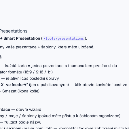
Presentations
 → Smart Presentation
(
).
/tools/presentations
ny vaše prezentace + šablony, které máte uložené.
á
— každá karta = jedna prezentace s thumbnailem prvního slidu
átor formátu (16:9 / 9:16 / 1:1)
— relativní čas poslední úpravy
X · ve feedu →"
(jen u publikovaných)
— klik otevře konkrétní post ve 
 Smazat (ikona koše)
ntace
— otevře wizard
y / moje / šablony (pokud máte přístup k šablonám organizace)
— fulltext podle názvu
ty / seznam
(pravý horní roh) — kompaktní řádkové zobrazení místo ka