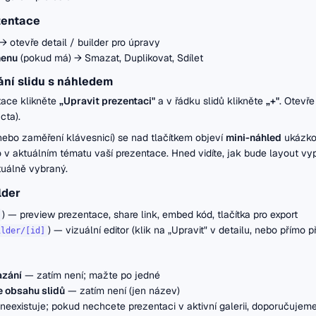
zentace
→ otevře detail / builder pro úpravy
menu
(pokud má) → Smazat, Duplikovat, Sdílet
ání slidu s náhledem
tace klikněte
„Upravit prezentaci"
a v řádku slidů klikněte
„+"
. Otevře
cta).
nebo zaměření klávesnicí) se nad tlačítkem objeví
mini-náhled
ukázko
 v aktuálním tématu vaší prezentace. Hned vidíte, jak bude layout vypa
ktuálně vybraný.
lder
) — preview prezentace, share link, embed kód, tlačítka pro export
) — vizuální editor (klik na „Upravit" v detailu, nebo přímo 
ilder/[id]
zání
— zatím není; mažte po jedné
e obsahu slidů
— zatím není (jen název)
eexistuje; pokud nechcete prezentaci v aktivní galerii, doporučujeme 