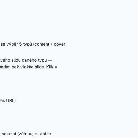
 se výběr 5 typů (content / cover
vého slidu daného typu —
dat, než vložíte slide. Klik =
přes URL)
smazat (zálohujte si si to