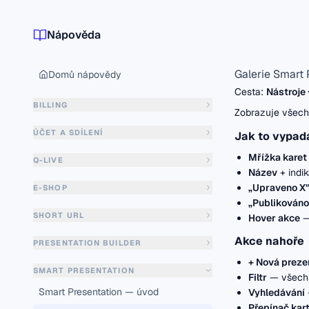
Nápověda
Galerie Smart 
Domů nápovědy
Cesta:
Nástroje
BILLING
Zobrazuje všech
ÚČET A SDÍLENÍ
Jak to vypad
Mřížka karet
Q-LIVE
Název
+ indik
„Upraveno X"
E-SHOP
„Publikováno 
SHORT URL
Hover akce
—
Akce nahoře
PRESENTATION BUILDER
+ Nová preze
SMART PRESENTATION
Filtr
— všechn
Smart Presentation — úvod
Vyhledávání
Přepínač kar