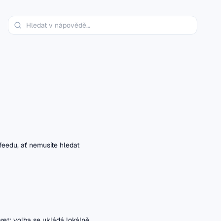
feedu, ať nemusíte hledat
ret; volba se ukládá lokálně