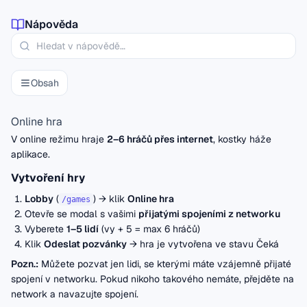
Nápověda
Obsah
Online hra
V online režimu hraje
2–6 hráčů přes internet
, kostky háže
aplikace.
Vytvoření hry
Lobby
(
) → klik
Online hra
/games
Otevře se modal s vašimi
přijatými spojeními z networku
Vyberete
1–5 lidí
(vy + 5 = max 6 hráčů)
Klik
Odeslat pozvánky
→ hra je vytvořena ve stavu
Čeká
Pozn.:
Můžete pozvat jen lidi, se kterými máte vzájemně přijaté
spojení v networku. Pokud nikoho takového nemáte,
přejděte na
network
a navazujte spojení.