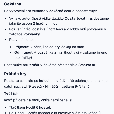
Čekárna
Po vytvoření hra zůstane v
čekárně
dokud neodstartuje:
Vy jako autor (host) vidíte tlačítko
Odstartovat hru
, dostupné
jakmile aspoň
2 hráči
přijmou
Pozvaní hráči dostávají notifikaci a v lobby vidí pozvánku v
záložce
Pozvánky
Pozvaní mohou:
Přijmout
→ přidají se do hry, čekají na start
Odmítnout
→ pozvánka zmizí (host vidí v čekárně jméno
bez fajfky)
Host může hru
zrušit
v čekárně přes tlačítko
Smazat hru
.
Průběh hry
Po startu se hraje po
kolech
— každý hráč odehraje tah, pak je
další hráč, atd.
9 levelů × N hráčů
= celkem 9×N tahů.
Tvůj tah
Když přijdete na řadu, vidíte herní panel s:
Tlačítkem
Hodit 6 kostek
Po 1. hodu: výběr kategorie (s preview skóre pro každou)