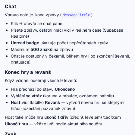
Chat
Vpravo dole je ikona zprávy (
):
MessageCircle
Klik → otevře se chat panel
Píšete zprávy, ostatní hráči vidí v reálném čase (Supabase
Realtime)
Unread badge
ukazuje počet nepřečtených zpráv
Maximum
500 znaků
na zprávu
Chat je dostupný v čekárně, během hry i po skončení (revanš,
gratulace)
Konec hry a revanš
Když všichni odehrají všech 9 levelů:
Hra přechází do stavu
Ukončeno
Vyhlásí se
vítěz
(koruna v tabulce, oznámení nahoře)
Host
vidí tlačítko
Revanš
— vytvoří novou hru se stejnými
hráči (rozeslání pozvánek znovu)
Host také může hru
ukončit dřív
(před 9. levelem) tlačítkem
Ukončit hru
— vítěze určí podle aktuálního součtu.
Zvuk