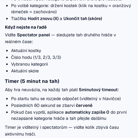
Po volbě kategorie: držení kostek (klik na kostku = oranžový
rámeček = zachováno)
Tlačítka
Hodit znovu (X)
a
Ukončit tah (skóre)
Když nejste na řadě
Vidíte
Spectator panel
— sledujete tah druhého hráče v
reálném čase:
Aktuální kostky
Číslo hodu (1/3, 2/3, 3/3)
Vybranou kategorii
Aktuální skóre
Timer (5 minut na tah)
Aby hra neuvázla, na každý tah platí
5minutový timeout
:
Po startu tahu se rozjede odpočet (viditelný v hlavičce)
Posledních 60 sekund se zbarví
červeně
Pokud čas vyprší, aplikace
automaticky zapíše 0
do první
nezapsané kategorie hráče a tah přejde dalšímu
Timer je viditelný i spectatorům — vidíte kolik zbývá času
aktivnímu hráči.