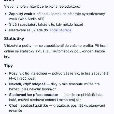
Vlevo nahoře v hlavičce je ikona reproduktoru:
Zapnutý zvuk
= při hodu kostek se přehraje syntetizovaný
zvuk (Web Audio API)
Slyší i spectatoři, takže víte, kdy někdo házel
Nastavení se ukládá do
localStorage
Statistiky
Vítězství a počty her se započítávají do vašeho profilu. Při hraní
online se statistiky aktualizují automaticky po ukončení každé
hry.
Tipy
Pozvi víc lidí najednou
— pokud vás je víc, je hra zábavnější
(4–6 hráčů ideál)
Nevadí, když odejdeš
— díky 5 min timeoutu může hra
běžet i přes několik hodin/dní
Sledování her přes spectator
— jakmile se přihlásíš jako
hráč, můžeš sledovat ostatní i mimo tvůj tah
Chat = součást zážitku
— gratulace, posměšky, plánování
revanše